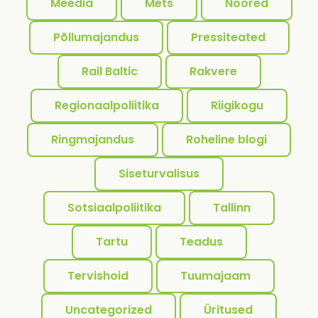
Meedia
Mets
Noored
Põllumajandus
Pressiteated
Rail Baltic
Rakvere
Regionaalpoliitika
Riigikogu
Ringmajandus
Roheline blogi
Siseturvalisus
Sotsiaalpoliitika
Tallinn
Tartu
Teadus
Tervishoid
Tuumajaam
Uncategorized
Üritused