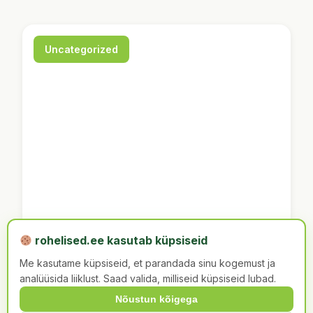
Uncategorized
25. okt 2017
•
Marti Soosaar
•
2 min
rohelised.ee kasutab küpsiseid
Fideelia-Signe Roots:
Me kasutame küpsiseid, et parandada sinu kogemust ja
Lühiülevaade
analüüsida liiklust. Saad valida, milliseid küpsiseid lubad.
Nõustun kõigega
keskkonnahävingust ja