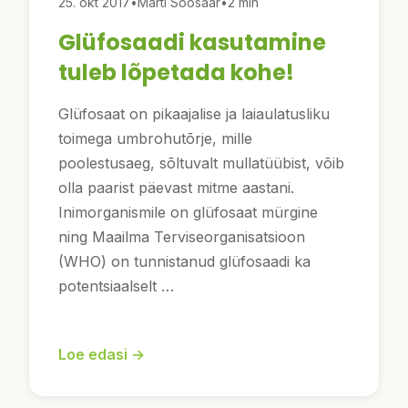
25. okt 2017
•
Marti Soosaar
•
2 min
Glüfosaadi kasutamine
tuleb lõpetada kohe!
Glüfosaat on pikaajalise ja laiaulatusliku
toimega umbrohutõrje, mille
poolestusaeg, sõltuvalt mullatüübist, võib
olla paarist päevast mitme aastani.
Inimorganismile on glüfosaat mürgine
ning Maailma Terviseorganisatsioon
(WHO) on tunnistanud glüfosaadi ka
potentsiaalselt …
Loe edasi →