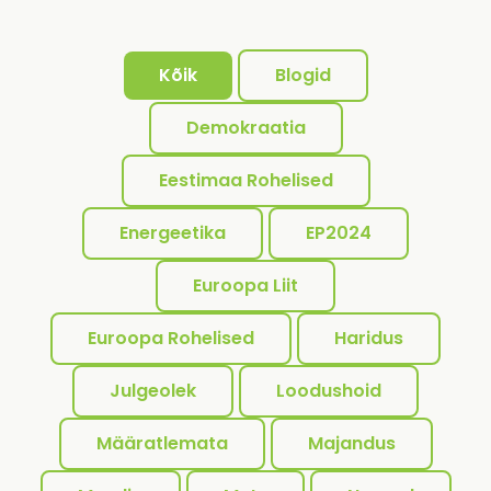
Kõik
Blogid
Demokraatia
Eestimaa Rohelised
Energeetika
EP2024
Euroopa Liit
Euroopa Rohelised
Haridus
Julgeolek
Loodushoid
Määratlemata
Majandus