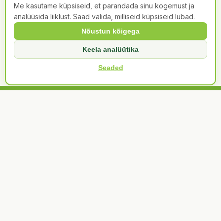
Me kasutame küpsiseid, et parandada sinu kogemust ja
analüüsida liiklust. Saad valida, milliseid küpsiseid lubad.
Loe edasi →
Nõustun kõigega
Keela analüütika
Seaded
Kontakt
Erakond Eestimaa Rohelised
Tartu mnt 73, Tallinn
info@rohelised.ee
press@rohelised.ee