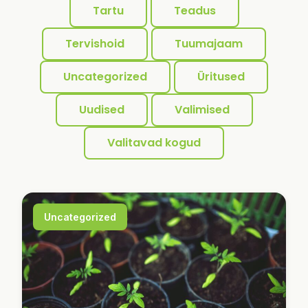
Tartu
Teadus
Tervishoid
Tuumajaam
Uncategorized
Üritused
Uudised
Valimised
Valitavad kogud
Uncategorized