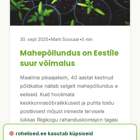
30. sept 2020
•
Marti Soosaar
•
5 min
Mahepõllundus on Eestile
suur võimalus
Maailma pikaajalisim, 40 aastat kestnud
põldkatse näitab selgelt mahepõllundus e
eeliseid. Kuid hoolimata
keskkonnasõbralikkusest ja puhta toidu
positiivsest mõjust inimeste tervisele
lükkas Riigikogu rahanduskomisjon tagasi
üle kolme tuhande allkirjaga Roheliste
rohelised.ee kasutab küpsiseid
algatatud …