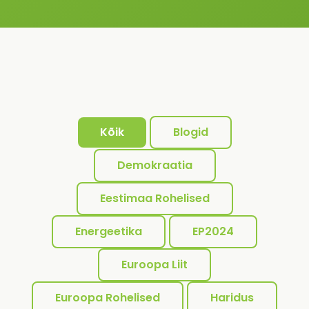
Kõik
Blogid
Demokraatia
Eestimaa Rohelised
Energeetika
EP2024
Euroopa Liit
Euroopa Rohelised
Haridus