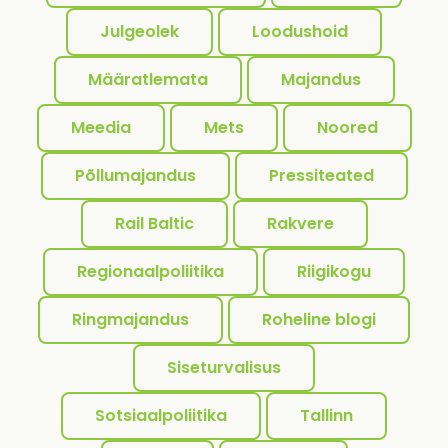
Julgeolek
Loodushoid
Määratlemata
Majandus
Meedia
Mets
Noored
Põllumajandus
Pressiteated
Rail Baltic
Rakvere
Regionaalpoliitika
Riigikogu
Ringmajandus
Roheline blogi
Siseturvalisus
Sotsiaalpoliitika
Tallinn