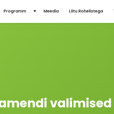
Programm
Meedia
Liitu Rohelistega
lamendi valimised