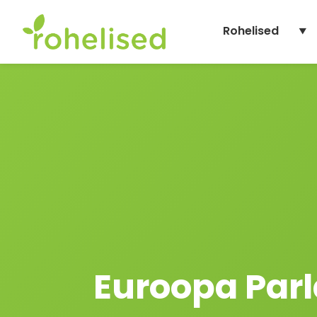
to
content
Rohelised
Euroopa Par