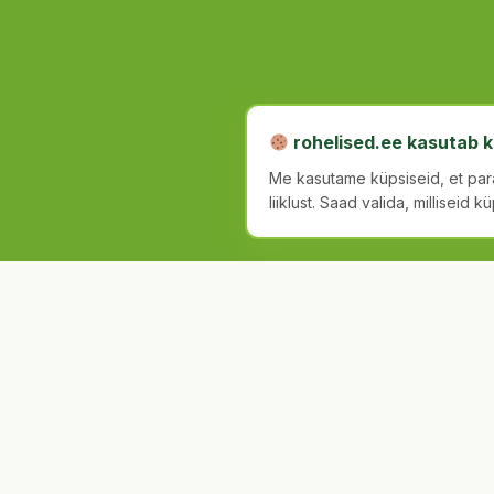
rohelised.ee kasutab k
Me kasutame küpsiseid, et par
liiklust. Saad valida, milliseid k
© 2026 Rohelised. All rights reserved.