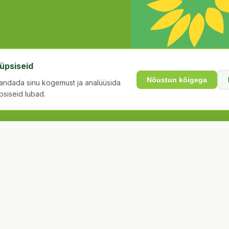
üpsiseid
Nõustun kõigega
andada sinu kogemust ja analüüsida
üpsiseid lubad.