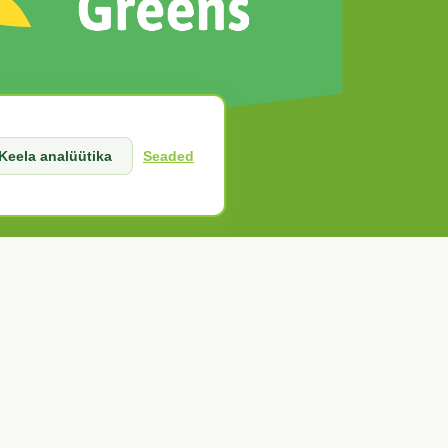
Keela analüütika
Seaded