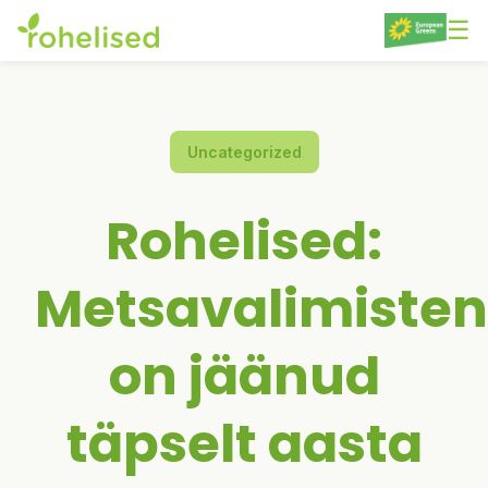
to
☰
content
Uncategorized
Rohelised:
Metsavalimisten
on jäänud
täpselt aasta