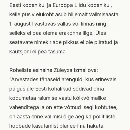
Eesti kodanikul ja Euroopa Liidu kodanikul,
kelle püsiv elukoht asub hiljemalt valimisaasta
1. augustil vastavas vallas või linnas ning
selleks ei pea olema erakonna liige. Üles
seatavate nimekirjade pikkus ei ole piiratud ja
kautsjoni ei pea tasuma.
Roheliste esinaine Züleyxa Izmailova:
“Arvestades tänaseid arenguid, kus erinevais
paigus üle Eesti kohalikud sõdivad oma
kodumetsa raiumise vastu kõikvõimalike
vahenditega ja on ette võtnud isegi kohtutee,
on aasta enne valimisi õige aeg ka poliitiliste
hoobade kasutamist planeerima hakata.