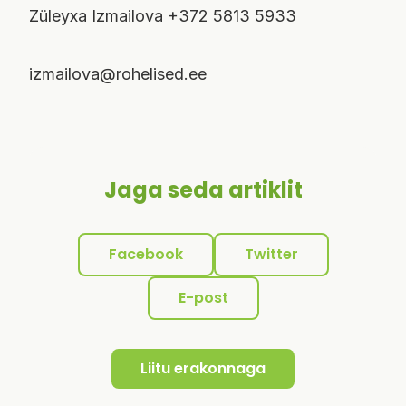
Züleyxa Izmailova +372 5813 5933
izmailova@rohelised.ee
Jaga seda artiklit
Facebook
Twitter
E-post
Liitu erakonnaga