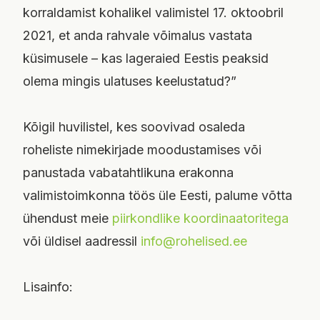
korraldamist kohalikel valimistel 17. oktoobril
2021, et anda rahvale võimalus vastata
küsimusele – kas lageraied Eestis peaksid
olema mingis ulatuses keelustatud?”
Kõigil huvilistel, kes soovivad osaleda
roheliste nimekirjade moodustamises või
panustada vabatahtlikuna erakonna
valimistoimkonna töös üle Eesti, palume võtta
ühendust meie
piirkondlike koordinaatoritega
või üldisel aadressil
info@rohelised.ee
Lisainfo: