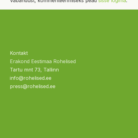
Vabandust, kommenteerimiseks pead
sisse logima
.
Kontakt
Erakond Eestimaa Rohelised
Tartu mnt 73, Tallinn
info@rohelised.ee
press@rohelised.ee