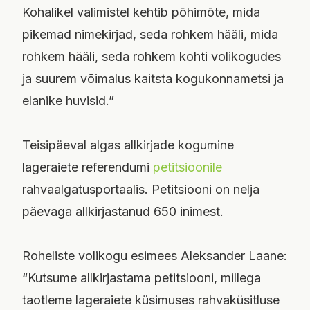
Kohalikel valimistel kehtib põhimõte, mida
pikemad nimekirjad, seda rohkem hääli, mida
rohkem hääli, seda rohkem kohti volikogudes
ja suurem võimalus kaitsta kogukonnametsi ja
elanike huvisid.”
Teisipäeval algas allkirjade kogumine
lageraiete referendumi
petitsioonile
rahvaalgatusportaalis. Petitsiooni on nelja
päevaga allkirjastanud 650 inimest.
Roheliste volikogu esimees Aleksander Laane:
“Kutsume allkirjastama petitsiooni, millega
taotleme lageraiete küsimuses rahvaküsitluse