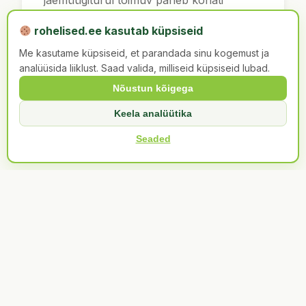
mõtlema, et kõik kütusemüüjad mõtlevad
rohelised.ee kasutab küpsiseid
ühe ja sama peaga. Kuidas muidu
Me kasutame küpsiseid, et parandada sinu kogemust ja
selgitada …
analüüsida liiklust. Saad valida, milliseid küpsiseid lubad.
Nõustun kõigega
Loe edasi →
Keela analüütika
Seaded
Kontakt
Erakond Eestimaa Rohelised