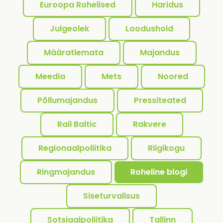
Euroopa Rohelised
Haridus
Julgeolek
Loodushoid
Määratlemata
Majandus
Meedia
Mets
Noored
Põllumajandus
Pressiteated
Rail Baltic
Rakvere
Regionaalpoliitika
Riigikogu
Ringmajandus
Roheline blogi
Siseturvalisus
Sotsiaalpoliitika
Tallinn