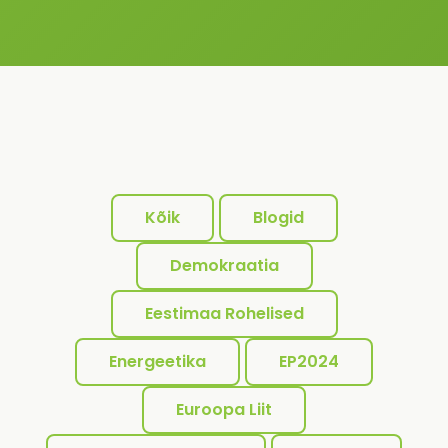
Kõik
Blogid
Demokraatia
Eestimaa Rohelised
Energeetika
EP2024
Euroopa Liit