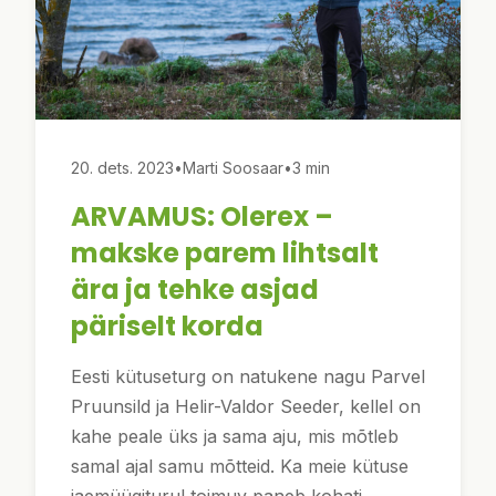
20. dets. 2023
•
Marti Soosaar
•
3 min
ARVAMUS: Olerex –
makske parem lihtsalt
ära ja tehke asjad
päriselt korda
Eesti kütuseturg on natukene nagu Parvel
Pruunsild ja Helir-Valdor Seeder, kellel on
kahe peale üks ja sama aju, mis mõtleb
samal ajal samu mõtteid. Ka meie kütuse
jaemüügiturul toimuv paneb kohati