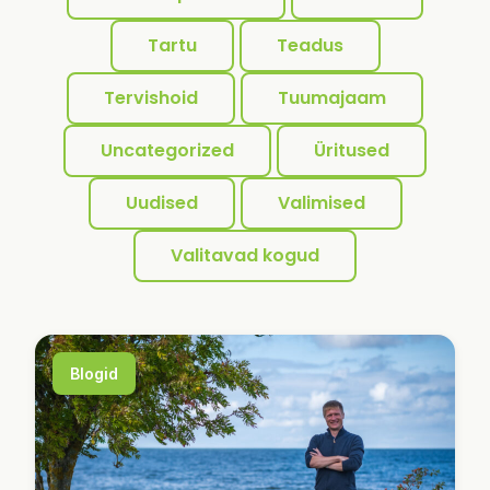
Tartu
Teadus
Tervishoid
Tuumajaam
Uncategorized
Üritused
Uudised
Valimised
Valitavad kogud
Blogid